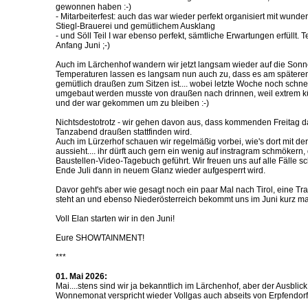
gewonnen haben :-)
- Mitarbeiterfest: auch das war wieder perfekt organisiert mit wund
Stiegl-Brauerei und gemütlichem Ausklang
- und Söll Teil I war ebenso perfekt, sämtliche Erwartungen erfüllt. Tei
Anfang Juni ;-)
Auch im Lärchenhof wandern wir jetzt langsam wieder auf die Sonn
Temperaturen lassen es langsam nun auch zu, dass es am spätere
gemütlich draußen zum Sitzen ist.... wobei letzte Woche noch schne
umgebaut werden musste von draußen nach drinnen, weil extrem k
und der war gekommen um zu bleiben :-)
Nichtsdestotrotz - wir gehen davon aus, dass kommenden Freitag da
Tanzabend draußen stattfinden wird.
Auch im Lürzerhof schauen wir regelmäßig vorbei, wie's dort mit der
aussieht.... ihr dürft auch gern ein wenig auf instragram schmökern,
Baustellen-Video-Tagebuch geführt. Wir freuen uns auf alle Fälle 
Ende Juli dann in neuem Glanz wieder aufgesperrt wird.
Davor geht's aber wie gesagt noch ein paar Mal nach Tirol, eine Tr
steht an und ebenso Niederösterreich bekommt uns im Juni kurz mal
Voll Elan starten wir in den Juni!
Eure SHOWTAINMENT!
***
01. Mai 2026:
Mai....stens sind wir ja bekanntlich im Lärchenhof, aber der Ausblic
Wonnemonat verspricht wieder Vollgas auch abseits von Erpfendorf 