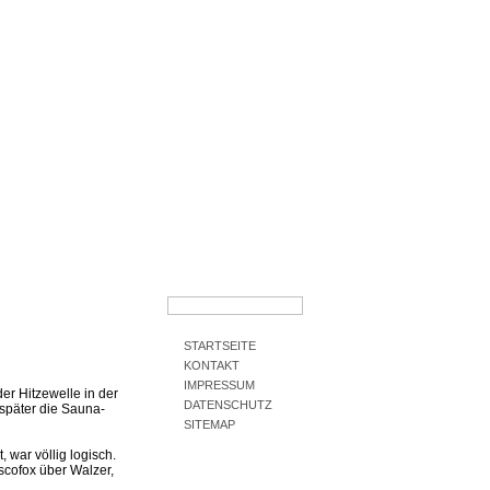
SSE
EVENTS
DOWNLOADS
FOTOALBUM
EIGENE 
STARTSEITE
KONTAKT
IMPRESSUM
der Hitzewelle in der
DATENSCHUTZ
 später die Sauna-
SITEMAP
, war völlig logisch.
scofox über Walzer,