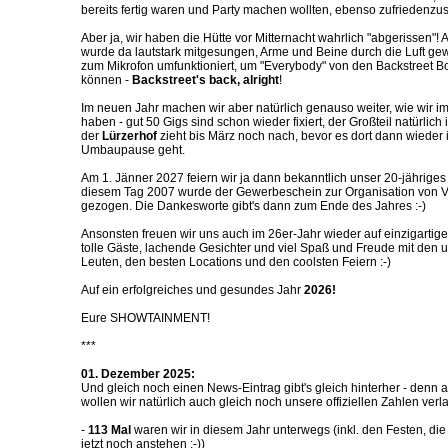
bereits fertig waren und Party machen wollten, ebenso zufriedenzust
Aber ja, wir haben die Hütte vor Mitternacht wahrlich "abgerissen"
wurde da lautstark mitgesungen, Arme und Beine durch die Luft gew
zum Mikrofon umfunktioniert, um "Everybody" von den Backstreet B
können -
Backstreet's back, alright
!
Im neuen Jahr machen wir aber natürlich genauso weiter, wie wir im
haben - gut 50 Gigs sind schon wieder fixiert, der Großteil natürlich
der
Lürzerhof
zieht bis März noch nach, bevor es dort dann wieder 
Umbaupause geht.
Am 1. Jänner 2027 feiern wir ja dann bekanntlich unser 20-jährige
diesem Tag 2007 wurde der Gewerbeschein zur Organisation von V
gezogen. Die Dankesworte gibt's dann zum Ende des Jahres :-)
Ansonsten freuen wir uns auch im 26er-Jahr wieder auf einzigartige 
tolle Gäste, lachende Gesichter und viel Spaß und Freude mit den u
Leuten, den besten Locations und den coolsten Feiern :-)
Auf ein erfolgreiches und gesundes Jahr
2026!
Eure SHOWTAINMENT!
***
01. Dezember 2025:
Und gleich noch einen News-Eintrag gibt's gleich hinterher - denn al
wollen wir natürlich auch gleich noch unsere offiziellen Zahlen verl
-
113 Mal
waren wir in diesem Jahr unterwegs (inkl. den Festen, d
jetzt noch anstehen :-))