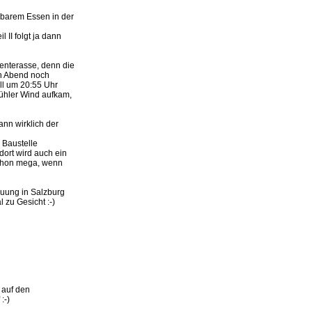
erbarem Essen in der
l II folgt ja dann
enterasse, denn die
n Abend noch
ll um 20:55 Uhr
ühler Wind aufkam,
nn wirklich der
 Baustelle
 dort wird auch ein
schon mega, wenn
auung in Salzburg
 zu Gesicht :-)
k auf den
:-)