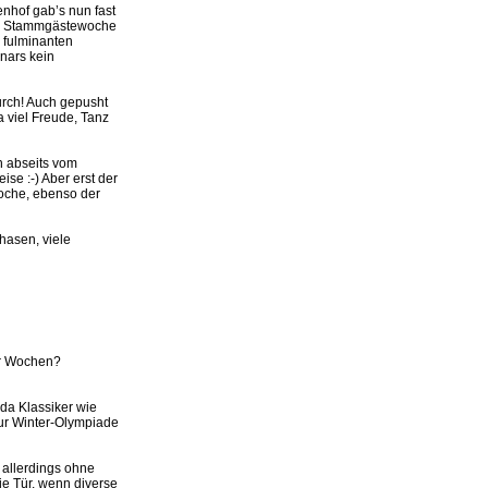
enhof gab’s nun fast
er Stammgästewoche
 fulminanten
nars kein
rch! Auch gepusht
a viel Freude, Tanz
n abseits vom
se :-) Aber erst der
Woche, ebenso der
rhasen, viele
ier Wochen?
 da Klassiker wie
zur Winter-Olympiade
 allerdings ohne
die Tür, wenn diverse