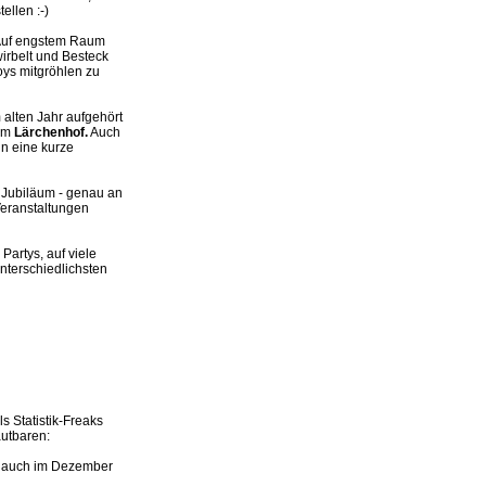
ellen :-)
! Auf engstem Raum
irbelt und Besteck
oys mitgröhlen zu
 alten Jahr aufgehört
 im
Lärchenhof.
Auch
in eine kurze
s Jubiläum - genau an
eranstaltungen
Partys, auf viele
nterschiedlichsten
s Statistik-Freaks
autbaren:
ie auch im Dezember