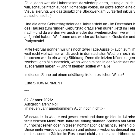
Fälle, denn was die Habersatters da wieder planen, ist unglaublich
will, schaut einfach auf der Homepage vorbei, da gibt's schon eine
Visualisierung, wie das zusätzliche Stockwerk am Lürzerhof inklusiv
aussehen soll :-)
Und die erste Geburtstagsfeier des Jahres steht an - im Dezember
des Hauses zum runden Geburtstag gratulieren dürfen, jetzt im Febru
nach - und da werden wir auch wieder dort weitermachen, wo wir 
aufgehört haben. Wir freuen uns wieder auf bekannte Gesichter und 
Partymeute!
Mitte Februar gönnen wir uns noch zwei Tage Auszeit - auch zum 
weil recht viel wärmer wird's auch in den nächsten Wochen noch ni
brauchen wir da ein wenig Stärkung. Denn die letzten Nächte lage
zweistelligen Minusbereich, wenn wir da mitten in der Nacht das Au
ausgeräumt haben :-) Und fit bleiben sollten wir ja ;-)
In diesem Sinne auf einen erkältungsfreien restlichen Winter!
Eure SHOWTAINMENT!
***
02. Jänner 2026:
Ausgeschlafen? Nö!
Im neuen Jahr angekommen? Auch noch nicht :-)
Was wurde da wieder erst geschlemmt und dann gefeiert im
Lärchen
fantastischen Menü zum Jahresausklang standen Speisen am Menüp
nur höchst selten oder in dieser Kombination gar nicht zu sehen gibt
Umso mehr wurde da genossen und gefeiert - wobei es diesmal ein
noch essenden Gästen im Restaurant nicht zu sehr zuzudröhnen, u