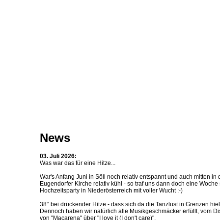
NEWS
INFOS
PROJEKTE
PRE
News
03. Juli 2026:
Was war das für eine Hitze...
War's Anfang Juni in Söll noch relativ entspannt und auch mitten in 
Eugendorfer Kirche relativ kühl - so traf uns dann doch eine Woche
Hochzeitsparty in Niederösterreich mit voller Wucht :-)
38° bei drückender Hitze - dass sich da die Tanzlust in Grenzen hielt
Dennoch haben wir natürlich alle Musikgeschmäcker erfüllt, vom Di
von "Macarena" über "I love it (I don't care)".