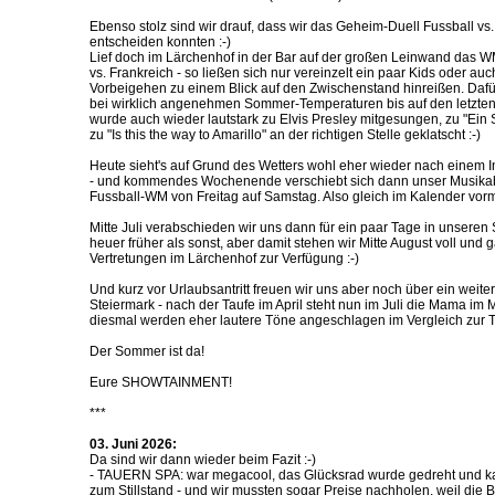
Ebenso stolz sind wir drauf, dass wir das Geheim-Duell Fussball vs
entscheiden konnten :-)
Lief doch im Lärchenhof in der Bar auf der großen Leinwand das 
vs. Frankreich - so ließen sich nur vereinzelt ein paar Kids oder a
Vorbeigehen zu einem Blick auf den Zwischenstand hinreißen. Dafü
bei wirklich angenehmen Sommer-Temperaturen bis auf den letzten 
wurde auch wieder lautstark zu Elvis Presley mitgesungen, zu "Ein 
zu "Is this the way to Amarillo" an der richtigen Stelle geklatscht :-)
Heute sieht's auf Grund des Wetters wohl eher wieder nach einem I
- und kommendes Wochenende verschiebt sich dann unser Musika
Fussball-WM von Freitag auf Samstag. Also gleich im Kalender vor
Mitte Juli verabschieden wir uns dann für ein paar Tage in unsere
heuer früher als sonst, aber damit stehen wir Mitte August voll und g
Vertretungen im Lärchenhof zur Verfügung :-)
Und kurz vor Urlaubsantritt freuen wir uns aber noch über ein weiter
Steiermark - nach der Taufe im April steht nun im Juli die Mama im 
diesmal werden eher lautere Töne angeschlagen im Vergleich zur Ta
Der Sommer ist da!
Eure SHOWTAINMENT!
***
03. Juni 2026:
Da sind wir dann wieder beim Fazit :-)
- TAUERN SPA: war megacool, das Glücksrad wurde gedreht und k
zum Stillstand - und wir mussten sogar Preise nachholen, weil die 