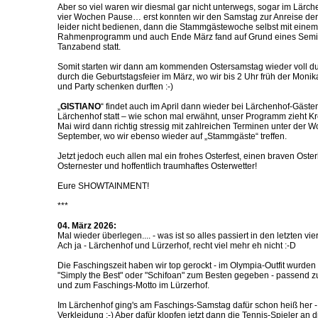
Aber so viel waren wir diesmal gar nicht unterwegs, sogar im Lärch
vier Wochen Pause… erst konnten wir den Samstag zur Anreise d
leider nicht bedienen, dann die Stammgästewoche selbst mit einem
Rahmenprogramm und auch Ende März fand auf Grund eines Semi
Tanzabend statt.
Somit starten wir dann am kommenden Ostersamstag wieder voll du
durch die Geburtstagsfeier im März, wo wir bis 2 Uhr früh der Monik
und Party schenken durften :-)
„
GISTIANO
“ findet auch im April dann wieder bei Lärchenhof-Gäste
Lärchenhof statt – wie schon mal erwähnt, unser Programm zieht Krei
Mai wird dann richtig stressig mit zahlreichen Terminen unter der 
September, wo wir ebenso wieder auf „Stammgäste“ treffen.
Jetzt jedoch euch allen mal ein frohes Osterfest, einen braven Oste
Osternester und hoffentlich traumhaftes Osterwetter!
Eure SHOWTAINMENT!
***
04. März 2026:
Mal wieder überlegen.... - was ist so alles passiert in den letzten v
Ach ja - Lärchenhof und Lürzerhof, recht viel mehr eh nicht :-D
Die Faschingszeit haben wir top gerockt - im Olympia-Outfit wurden
"Simply the Best" oder "Schifoan" zum Besten gegeben - passend 
und zum Faschings-Motto im Lürzerhof.
Im Lärchenhof ging's am Faschings-Samstag dafür schon heiß her -
Verkleidung :-) Aber dafür klopfen jetzt dann die Tennis-Spieler an 