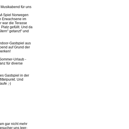
. Musikabend für uns
WM-Spiel Norwegen
uch Erwachsene im
r war die Terasse
Platz gefüllt. Und da
Stern" getanzt" und
ndoor-Gastspiel aus
bend auf Grund der
merken!
n Sommer-Urlaub -
anz für diverse
es Gastspiel in der
Mittelpunkt. Und
ufe ;-)
am gar nicht mehr
Besucher uns leer-