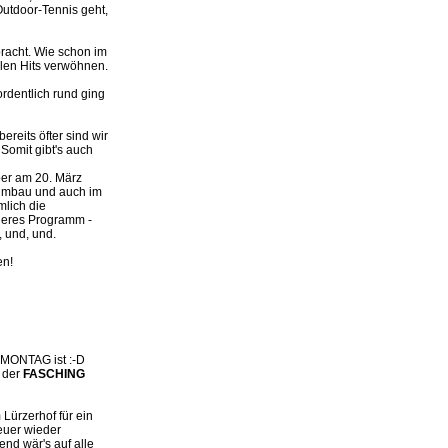
utdoor-Tennis geht,
racht. Wie schon im
llen Hits verwöhnen.
rdentlich rund ging
reits öfter sind wir
Somit gibt's auch
ber am 20. März
n Umbau und auch im
lich die
nderes Programm -
 und, und.
en!
n MONTAG ist :-D
 der
FASCHING
Lürzerhof für ein
euer wieder
end wär's auf alle