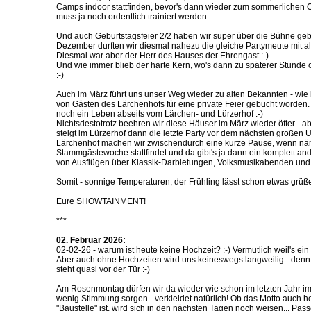
Camps indoor stattfinden, bevor's dann wieder zum sommerlichen O
muss ja noch ordentlich trainiert werden.
Und auch Geburtstagsfeier 2/2 haben wir super über die Bühne geb
Dezember durften wir diesmal nahezu die gleiche Partymeute mit a
Diesmal war aber der Herr des Hauses der Ehrengast :-)
Und wie immer blieb der harte Kern, wo's dann zu späterer Stunde o
:-)
Auch im März führt uns unser Weg wieder zu alten Bekannten - wie be
von Gästen des Lärchenhofs für eine private Feier gebucht worden. 
noch ein Leben abseits vom Lärchen- und Lürzerhof :-)
Nichtsdestotrotz beehren wir diese Häuser im März wieder öfter - a
steigt im Lürzerhof dann die letzte Party vor dem nächsten große
Lärchenhof machen wir zwischendurch eine kurze Pause, wenn näm
Stammgästewoche stattfindet und da gibt's ja dann ein komplett a
von Ausflügen über Klassik-Darbietungen, Volksmusikabenden und,
Somit - sonnige Temperaturen, der Frühling lässt schon etwas grüß
Eure SHOWTAINMENT!
***
02. Februar 2026:
02-02-26 - warum ist heute keine Hochzeit? :-) Vermutlich weil's ei
Aber auch ohne Hochzeiten wird uns keineswegs langweilig - denn
steht quasi vor der Tür :-)
Am Rosenmontag dürfen wir da wieder wie schon im letzten Jahr im 
wenig Stimmung sorgen - verkleidet natürlich! Ob das Motto auch h
"Baustelle" ist, wird sich in den nächsten Tagen noch weisen... Pass