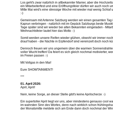
Los geht's zwar natürlich in altbekannter Manier, aber die Hochzeit
ein Mitarbeiterfest und eine Eröffnungsfeier dürfen wir auch noch
Mitte Mai wird's eine stressige Woche mit wieder mal wenig Schlaf 
:-)
Gemeinsam mit Antenne Salzburg werden wir einen gesamten Ta
Kaprun verbringen - natürlich mit im Gepäck Salzburgs beste Musik
Tage später sind wir wieder bei alten Bekannten eingeladen - Mitarbe
Weihnachtsfeier lautet hier das Motto :-)
Somit werden unsere Reifen wieder glühen, obwohl wir immer noch 
drauf haben - die Nächte in Erpfendorf sind vereinzelt doch noch küh
Dennoch freuen wir uns ungemein über die warmen Sonnenstrahlen
voller Wucht treffen! Da feiert es sich gleich nochmal motivierter, 
im Freien passen :-)
Mit Vollgas in den Mai!
Eure SHOWTAINMENT!
***
01. April 2026:
April, April!
Nein, keine Sorge, an dieser Stelle gibt's keine Aprilscherze :-)
Ein supertoller April liegt vor uns, aber mindestens genauso cool wa
im wahrsten Sinn des Wortes, denn nach wirklich schon frühlingsha
der Monatsmitte meldete sich am Ende dann doch nochmal der Winte