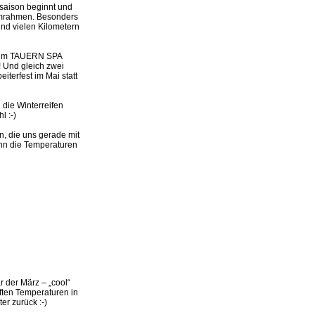
ssaison beginnt und
 umrahmen. Besonders
und vielen Kilometern
g im TAUERN SPA
! Und gleich zwei
iterfest im Mai statt
die Winterreifen
l :-)
, die uns gerade mit
wenn die Temperaturen
r der März – „cool“
ften Temperaturen in
r zurück :-)