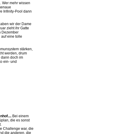
... Wer mehr wissen
 genaue
e Infinity-Pool dann
 haben wir der Dame
ar zieht ihr Gatte
im Dezember
auf eine tolle
Immunsystem stärken,
cht werden, drum
n dann doch im
to ein- und
hof....
Bei einem
lan, die es sonst
.
e Challenge war, die
nd die anderen, die