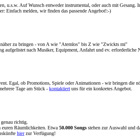
ken, u.s.w. Auf Wunsch entweder instrumental, oder auch mit Gesang. I
ier: Einfach melden, wir finden das passende Angebot!:-)
näher zu bringen - von A wie "Atemlos" bis Z wie "Zwickts mi"
ng aufgelistet nach Musiker, Equipment, Anfahrt und ev. erforderliche
vent. Egal, ob Promotions, Spiele oder Animationen - wir bringen di
 mehrere Tage am Stück -
kontaktiert
uns für ein konkretes Angebot.
 genau richtig.
n euren Räumlichkeiten. Etwa
50.000 Songs
stehen zur Auswahl und das
auskünfte
hier
zur Verfügung!