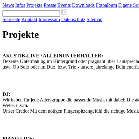
News
Infos
Projekte
Presse
Events
Downloads
Fotoalbum
Eigene So
Startseite
Kontakt
Impressum
Datenschutz
Sitemap
Projekte
AKUSTIK-LIVE / ALLEINUNTERHALTER:
Dezente Untermalung im Hintergrund oder prägnant über Lautsprecher -
usw. Ob Solo oder im Duo, bzw. Trio - unsere jahrelange Bühnenerf
DJ:
Wir haben für jede Altersgruppe die passende Musik mit dabei: Die a
Welle, u.v.m.
Unser Credo: Mit dem nötigen Fingerspitzengefühl die richtige Musik z
PIANO-LIVE: